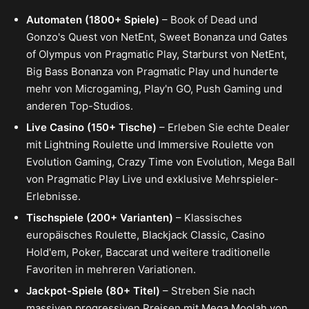
Automaten (1800+ Spiele)
– Book of Dead und
Gonzo's Quest von NetEnt, Sweet Bonanza und Gates
of Olympus von Pragmatic Play, Starburst von NetEnt,
Big Bass Bonanza von Pragmatic Play und hunderte
mehr von Microgaming, Play'n GO, Push Gaming und
anderen Top-Studios.
Live Casino (150+ Tische)
– Erleben Sie echte Dealer
mit Lightning Roulette und Immersive Roulette von
Evolution Gaming, Crazy Time von Evolution, Mega Ball
von Pragmatic Play Live und exklusive Mehrspieler-
Erlebnisse.
Tischspiele (200+ Varianten)
– Klassisches
europäisches Roulette, Blackjack Classic, Casino
Hold'em, Poker, Baccarat und weitere traditionelle
Favoriten in mehreren Variationen.
Jackpot-Spiele (80+ Titel)
– Streben Sie nach
massiven progressiven Preisen mit Mega Moolah von