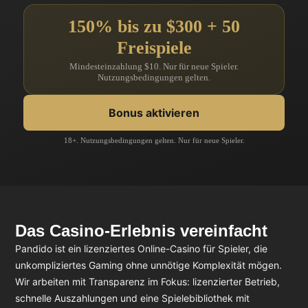
150% bis zu $300 + 50
Freispiele
Mindesteinzahlung $10. Nur für neue Spieler.
Nutzungsbedingungen gelten.
Bonus aktivieren
18+. Nutzungsbedingungen gelten. Nur für neue Spieler.
Das Casino-Erlebnis vereinfacht
Pandido ist ein lizenziertes Online-Casino für Spieler, die
unkompliziertes Gaming ohne unnötige Komplexität mögen.
Wir arbeiten mit Transparenz im Fokus: lizenzierter Betrieb,
schnelle Auszahlungen und eine Spielebibliothek mit