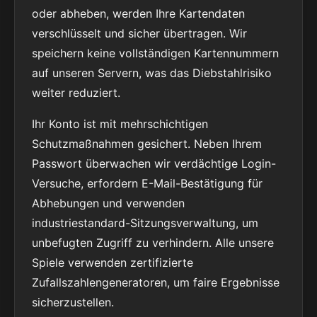
oder abheben, werden Ihre Kartendaten
verschlüsselt und sicher übertragen. Wir
speichern keine vollständigen Kartennummern
auf unseren Servern, was das Diebstahlrisiko
weiter reduziert.
Ihr Konto ist mit mehrschichtigen
Schutzmaßnahmen gesichert. Neben Ihrem
Passwort überwachen wir verdächtige Login-
Versuche, erfordern E-Mail-Bestätigung für
Abhebungen und verwenden
industriestandard-Sitzungsverwaltung, um
unbefugten Zugriff zu verhindern. Alle unsere
Spiele verwenden zertifizierte
Zufallszahlengeneratoren, um faire Ergebnisse
sicherzustellen.